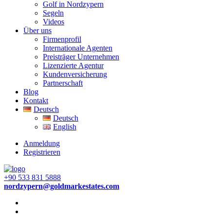
Golf in Nordzypern
Segeln
Videos
Über uns
Firmenprofil
Internationale Agenten
Preisträger Unternehmen
Lizenzierte Agentur
Kundenversicherung
Partnerschaft
Blog
Kontakt
Deutsch
Deutsch
English
Anmeldung
Registrieren
+90 533 831 5888
nordzypern@goldmarkestates.com