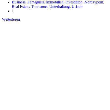
Business
,
Famagusta
,
immobilien
,
investititon
,
Nordzypern
,
Real Estate
,
Tourismus
,
Unterhaltung
,
Urlaub
1
Weiterlesen