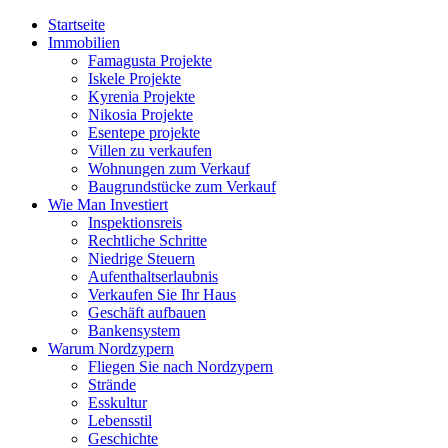
Startseite
Immobilien
Famagusta Projekte
Iskele Projekte
Kyrenia Projekte
Nikosia Projekte
Esentepe projekte
Villen zu verkaufen
Wohnungen zum Verkauf
Baugrundstücke zum Verkauf
Wie Man Investiert
Inspektionsreis
Rechtliche Schritte
Niedrige Steuern
Aufenthaltserlaubnis
Verkaufen Sie Ihr Haus
Geschäft aufbauen
Bankensystem
Warum Nordzypern
Fliegen Sie nach Nordzypern
Strände
Esskultur
Lebensstil
Geschichte