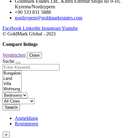
Goldmark Estates Ltd., Kıbrıs Edremit Shops no 9-10,
Kyrenia/Nordzypern
+90 533 831 5888
nordzypern@goldmarkestates.com
Facebook
Linkedin
Instagram
Youtube
© GoldMark Global - 2021
Compare listings
Vergleichen
Close
Suche
Search
Anmeldung
Registrieren
×