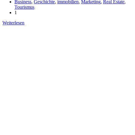
Business
,
Geschichte
,
immobilien
,
Marketing
,
Real Estate
,
Tourismus
1
Weiterlesen