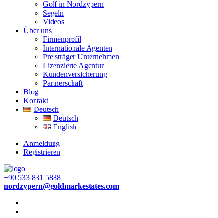
Golf in Nordzypern
Segeln
Videos
Über uns
Firmenprofil
Internationale Agenten
Preisträger Unternehmen
Lizenzierte Agentur
Kundenversicherung
Partnerschaft
Blog
Kontakt
Deutsch
Deutsch
English
Anmeldung
Registrieren
+90 533 831 5888
nordzypern@goldmarkestates.com