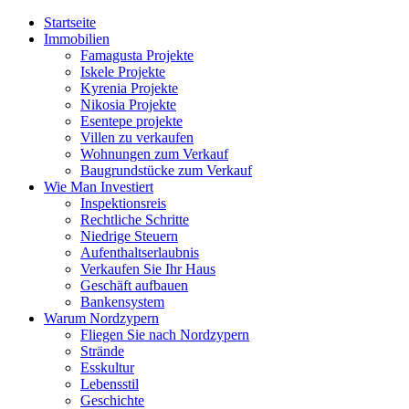
Startseite
Immobilien
Famagusta Projekte
Iskele Projekte
Kyrenia Projekte
Nikosia Projekte
Esentepe projekte
Villen zu verkaufen
Wohnungen zum Verkauf
Baugrundstücke zum Verkauf
Wie Man Investiert
Inspektionsreis
Rechtliche Schritte
Niedrige Steuern
Aufenthaltserlaubnis
Verkaufen Sie Ihr Haus
Geschäft aufbauen
Bankensystem
Warum Nordzypern
Fliegen Sie nach Nordzypern
Strände
Esskultur
Lebensstil
Geschichte