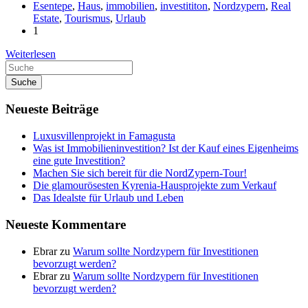
Esentepe
,
Haus
,
immobilien
,
investititon
,
Nordzypern
,
Real
Estate
,
Tourismus
,
Urlaub
1
Weiterlesen
Suche
Neueste Beiträge
Luxusvillenprojekt in Famagusta
Was ist Immobilieninvestition? Ist der Kauf eines Eigenheims
eine gute Investition?
Machen Sie sich bereit für die NordZypern-Tour!
Die glamourösesten Kyrenia-Hausprojekte zum Verkauf
Das Idealste für Urlaub und Leben
Neueste Kommentare
Ebrar
zu
Warum sollte Nordzypern für Investitionen
bevorzugt werden?
Ebrar
zu
Warum sollte Nordzypern für Investitionen
bevorzugt werden?