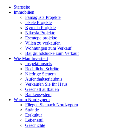
Startseite
Immobilien
Famagusta Projekte
Iskele Projekte
Kyrenia Projekte
Nikosia Projekte
Esentepe projekte
Villen zu verkaufen
Wohnungen zum Verkauf
Baugrundstücke zum Verkauf
Wie Man Investiert
Inspektionsreis
Rechtliche Schritte
Niedrige Steuern
Aufenthaltserlaubnis
Verkaufen Sie Ihr Haus
Geschäft aufbauen
Bankensystem
Warum Nordzypern
Fliegen Sie nach Nordzypern
Strände
Esskultur
Lebensstil
Geschichte