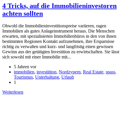
4 Tricks, auf die Immobilieninvestoren
achten sollten
Obwohl die Immobilieninvestitionspreise variieren, ragen
Immobilien als gutes Anlageinstrument heraus. Die Menschen
erwarten, mit spezialisierten Immobilienbüros in den von ihnen
bestimmten Regionen Kontakt aufzunehmen, ihre Ersparnisse
richtig zu verwalten und kurz- und langfristig einen gewissen
Gewinn aus der getätigten Investition zu erwirtschaften. Sie lässt
sich sowohl mit einer Immobilie mit...
5 Jahren vor
immobilien
,
investititon
,
Nordzypern
,
Real Estate
,
spass
,
Tourismus
,
Unterhaltung
,
Urlaub
1
Weiterlesen