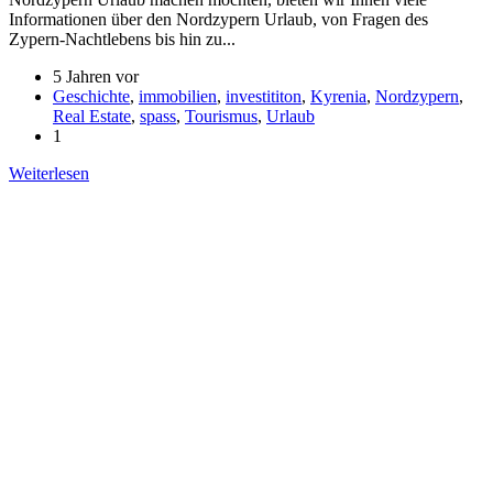
Informationen über den Nordzypern Urlaub, von Fragen des
Zypern-Nachtlebens bis hin zu...
5 Jahren vor
Geschichte
,
immobilien
,
investititon
,
Kyrenia
,
Nordzypern
,
Real Estate
,
spass
,
Tourismus
,
Urlaub
1
Weiterlesen