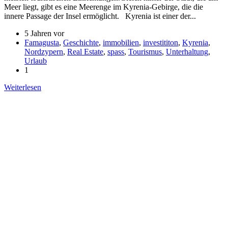
Meer liegt, gibt es eine Meerenge im Kyrenia-Gebirge, die die
innere Passage der Insel ermöglicht. Kyrenia ist einer der...
5 Jahren vor
Famagusta
,
Geschichte
,
immobilien
,
investititon
,
Kyrenia
,
Nordzypern
,
Real Estate
,
spass
,
Tourismus
,
Unterhaltung
,
Urlaub
1
Weiterlesen