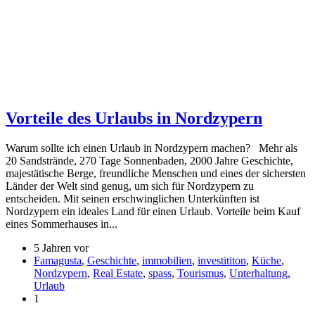
Vorteile des Urlaubs in Nordzypern
Warum sollte ich einen Urlaub in Nordzypern machen? Mehr als
20 Sandstrände, 270 Tage Sonnenbaden, 2000 Jahre Geschichte,
majestätische Berge, freundliche Menschen und eines der sichersten
Länder der Welt sind genug, um sich für Nordzypern zu
entscheiden. Mit seinen erschwinglichen Unterkünften ist
Nordzypern ein ideales Land für einen Urlaub. Vorteile beim Kauf
eines Sommerhauses in...
5 Jahren vor
Famagusta
,
Geschichte
,
immobilien
,
investititon
,
Küche
,
Nordzypern
,
Real Estate
,
spass
,
Tourismus
,
Unterhaltung
,
Urlaub
1