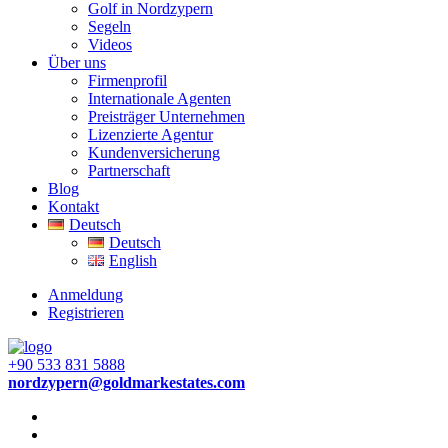
Golf in Nordzypern
Segeln
Videos
Über uns
Firmenprofil
Internationale Agenten
Preisträger Unternehmen
Lizenzierte Agentur
Kundenversicherung
Partnerschaft
Blog
Kontakt
Deutsch
Deutsch
English
Anmeldung
Registrieren
+90 533 831 5888
nordzypern@goldmarkestates.com