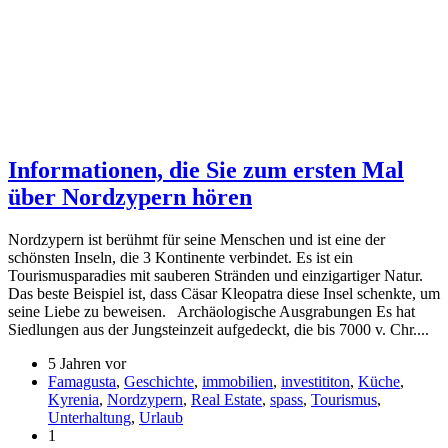
Informationen, die Sie zum ersten Mal
über Nordzypern hören
Nordzypern ist berühmt für seine Menschen und ist eine der
schönsten Inseln, die 3 Kontinente verbindet. Es ist ein
Tourismusparadies mit sauberen Stränden und einzigartiger Natur.
Das beste Beispiel ist, dass Cäsar Kleopatra diese Insel schenkte, um
seine Liebe zu beweisen. Archäologische Ausgrabungen Es hat
Siedlungen aus der Jungsteinzeit aufgedeckt, die bis 7000 v. Chr....
5 Jahren vor
Famagusta
,
Geschichte
,
immobilien
,
investititon
,
Küche
,
Kyrenia
,
Nordzypern
,
Real Estate
,
spass
,
Tourismus
,
Unterhaltung
,
Urlaub
1