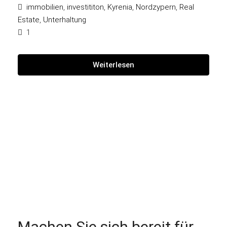
immobilien
,
investititon
,
Kyrenia
,
Nordzypern
,
Real
Estate
,
Unterhaltung
1
Weiterlesen
Machen Sie sich bereit für