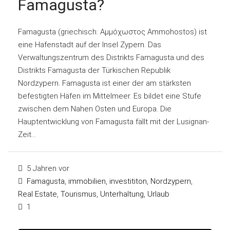
Famagusta?
Famagusta (griechisch: Αμμόχωστος Ammohostos) ist
eine Hafenstadt auf der Insel Zypern. Das
Verwaltungszentrum des Distrikts Famagusta und des
Distrikts Famagusta der Türkischen Republik
Nordzypern. Famagusta ist einer der am stärksten
befestigten Häfen im Mittelmeer. Es bildet eine Stufe
zwischen dem Nahen Osten und Europa. Die
Hauptentwicklung von Famagusta fällt mit der Lusignan-
Zeit...
5 Jahren vor
Famagusta
,
immobilien
,
investititon
,
Nordzypern
,
Real Estate
,
Tourismus
,
Unterhaltung
,
Urlaub
1