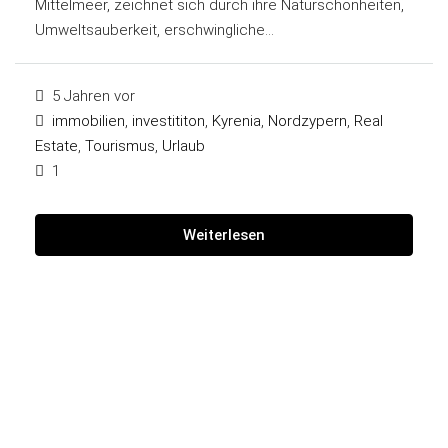
Mittelmeer, zeichnet sich durch ihre Naturschönheiten,
Umweltsauberkeit, erschwingliche...
5 Jahren vor
immobilien
,
investititon
,
Kyrenia
,
Nordzypern
,
Real
Estate
,
Tourismus
,
Urlaub
1
Weiterlesen