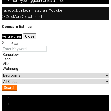
nordzypern@goldmarkestates.com
Facebook
Linkedin
Instagram
Youtube
© GoldMark Global - 2021
Compare listings
Vergleichen
Close
Suche
Search
Anmeldung
Registrieren