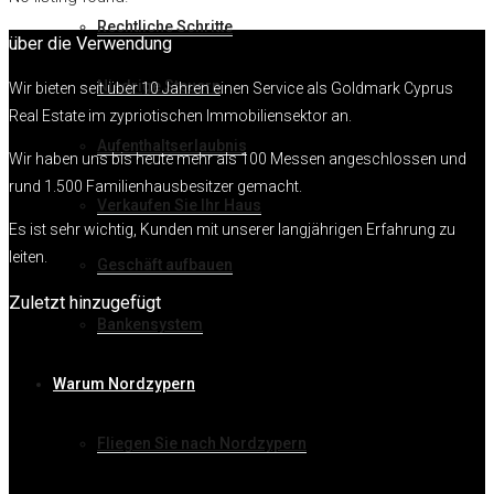
Rechtliche Schritte
über die Verwendung
Niedrige Steuern
Wir bieten seit über 10 Jahren einen Service als Goldmark Cyprus
Real Estate im zypriotischen Immobiliensektor an.
Aufenthaltserlaubnis
Wir haben uns bis heute mehr als 100 Messen angeschlossen und
rund 1.500 Familienhausbesitzer gemacht.
Verkaufen Sie Ihr Haus
Es ist sehr wichtig, Kunden mit unserer langjährigen Erfahrung zu
leiten.
Geschäft aufbauen
Zuletzt hinzugefügt
Bankensystem
Warum Nordzypern
Fliegen Sie nach Nordzypern