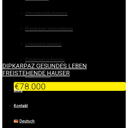
Internationale Agenten
Preisträger Unternehmen
Lizenzierte Agentur
Kundenversicherung
DIPKARPAZ GESUNDES LEBEN
FREISTEHENDE HAUSER
Partnerschaft
€78.000
Blog
Kontakt
Deutsch