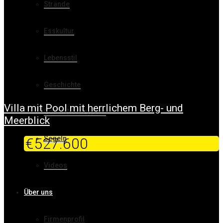
Strände
Esskultur
Lebensstil
Geschichte
Villa mit Pool mit herrlichem Berg- und
Golf in Nordzypern
Meerblick
Segeln
€527.600
Videos
Über uns
Firmenprofil