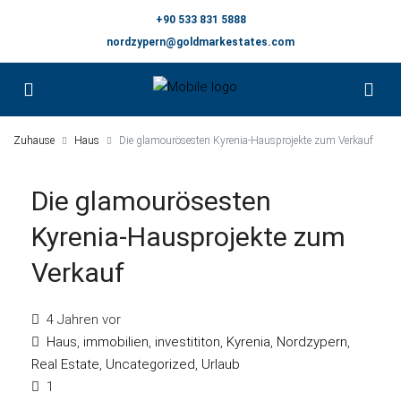
+90 533 831 5888
nordzypern@goldmarkestates.com
Zuhause
Haus
Die glamourösesten Kyrenia-Hausprojekte zum Verkauf
Die glamourösesten
Kyrenia-Hausprojekte zum
Verkauf
4 Jahren vor
Haus
,
immobilien
,
investititon
,
Kyrenia
,
Nordzypern
,
Real Estate
,
Uncategorized
,
Urlaub
1