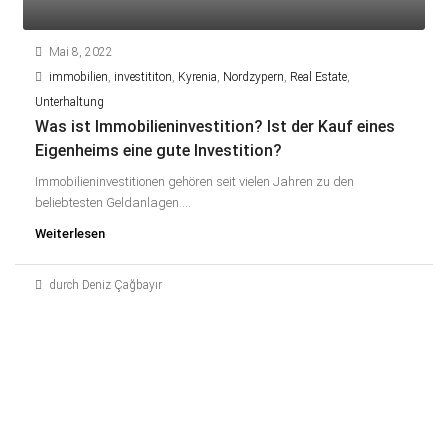
Mai 8, 2022
immobilien
,
investititon
,
Kyrenia
,
Nordzypern
,
Real Estate
,
Unterhaltung
Was ist Immobilieninvestition? Ist der Kauf eines
Eigenheims eine gute Investition?
Immobilieninvestitionen gehören seit vielen Jahren zu den
beliebtesten Geldanlagen....
Weiterlesen
durch Deniz Çağbayır