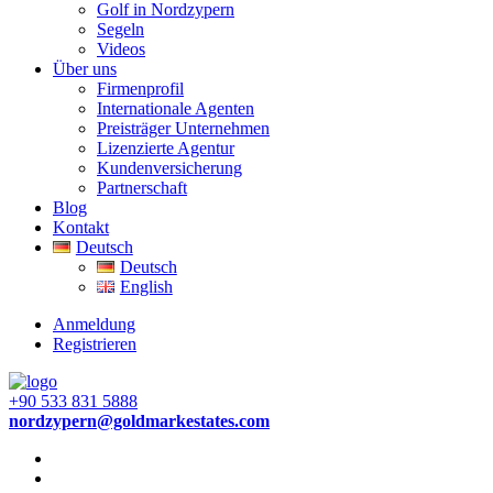
Golf in Nordzypern
Segeln
Videos
Über uns
Firmenprofil
Internationale Agenten
Preisträger Unternehmen
Lizenzierte Agentur
Kundenversicherung
Partnerschaft
Blog
Kontakt
Deutsch
Deutsch
English
Anmeldung
Registrieren
+90 533 831 5888
nordzypern@goldmarkestates.com