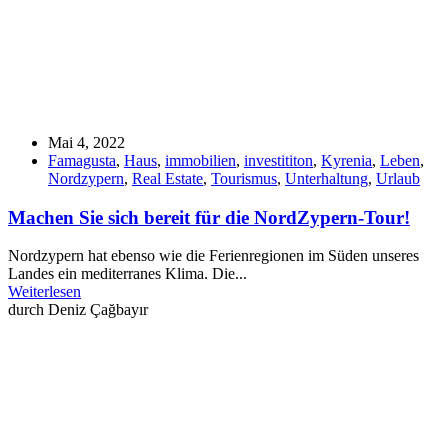
Mai 4, 2022
Famagusta
,
Haus
,
immobilien
,
investititon
,
Kyrenia
,
Leben
,
Nordzypern
,
Real Estate
,
Tourismus
,
Unterhaltung
,
Urlaub
Machen Sie sich bereit für die NordZypern-Tour!
Nordzypern hat ebenso wie die Ferienregionen im Süden unseres
Landes ein mediterranes Klima. Die...
Weiterlesen
durch Deniz Çağbayır