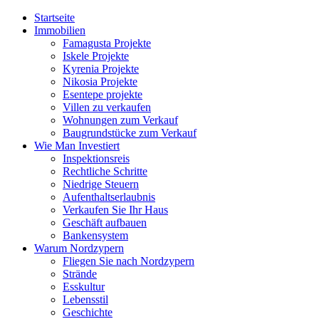
Startseite
Immobilien
Famagusta Projekte
Iskele Projekte
Kyrenia Projekte
Nikosia Projekte
Esentepe projekte
Villen zu verkaufen
Wohnungen zum Verkauf
Baugrundstücke zum Verkauf
Wie Man Investiert
Inspektionsreis
Rechtliche Schritte
Niedrige Steuern
Aufenthaltserlaubnis
Verkaufen Sie Ihr Haus
Geschäft aufbauen
Bankensystem
Warum Nordzypern
Fliegen Sie nach Nordzypern
Strände
Esskultur
Lebensstil
Geschichte