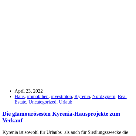
April 23, 2022
Haus
,
immobilien
,
investititon
,
Kyrenia
,
Nordzypern
,
Real
Estate
,
Uncategorized
,
Urlaub
Die glamourösesten Kyrenia-Hausprojekte zum
Verkauf
Kyrenia ist sowohl für Urlaubs- als auch für Siedlungszwecke die