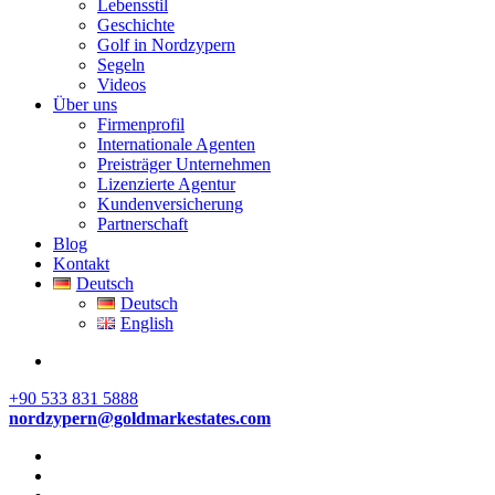
Lebensstil
Geschichte
Golf in Nordzypern
Segeln
Videos
Über uns
Firmenprofil
Internationale Agenten
Preisträger Unternehmen
Lizenzierte Agentur
Kundenversicherung
Partnerschaft
Blog
Kontakt
Deutsch
Deutsch
English
+90 533 831 5888
nordzypern@goldmarkestates.com