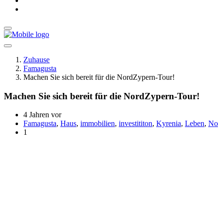
Zuhause
Famagusta
Machen Sie sich bereit für die NordZypern-Tour!
Machen Sie sich bereit für die NordZypern-Tour!
4 Jahren vor
Famagusta
,
Haus
,
immobilien
,
investititon
,
Kyrenia
,
Leben
,
No
1