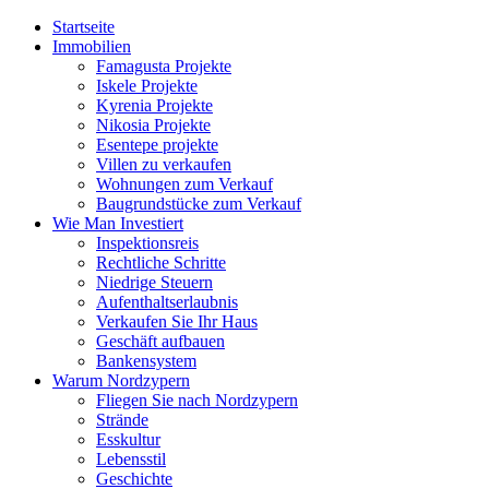
Startseite
Immobilien
Famagusta Projekte
Iskele Projekte
Kyrenia Projekte
Nikosia Projekte
Esentepe projekte
Villen zu verkaufen
Wohnungen zum Verkauf
Baugrundstücke zum Verkauf
Wie Man Investiert
Inspektionsreis
Rechtliche Schritte
Niedrige Steuern
Aufenthaltserlaubnis
Verkaufen Sie Ihr Haus
Geschäft aufbauen
Bankensystem
Warum Nordzypern
Fliegen Sie nach Nordzypern
Strände
Esskultur
Lebensstil
Geschichte