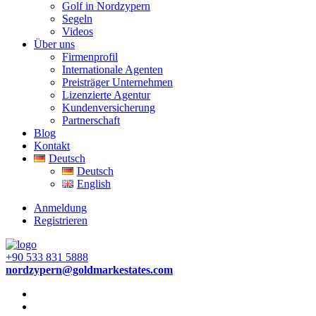
Golf in Nordzypern
Segeln
Videos
Über uns
Firmenprofil
Internationale Agenten
Preisträger Unternehmen
Lizenzierte Agentur
Kundenversicherung
Partnerschaft
Blog
Kontakt
Deutsch
Deutsch
English
Anmeldung
Registrieren
+90 533 831 5888
nordzypern@goldmarkestates.com