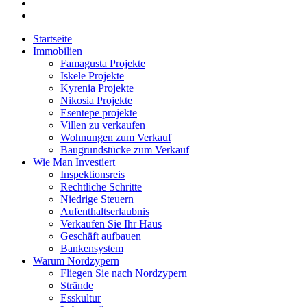
Startseite
Immobilien
Famagusta Projekte
Iskele Projekte
Kyrenia Projekte
Nikosia Projekte
Esentepe projekte
Villen zu verkaufen
Wohnungen zum Verkauf
Baugrundstücke zum Verkauf
Wie Man Investiert
Inspektionsreis
Rechtliche Schritte
Niedrige Steuern
Aufenthaltserlaubnis
Verkaufen Sie Ihr Haus
Geschäft aufbauen
Bankensystem
Warum Nordzypern
Fliegen Sie nach Nordzypern
Strände
Esskultur