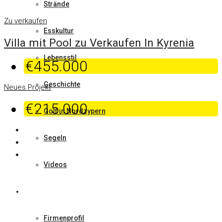
Strände
Zu verkaufen
Esskultur
Villa mit Pool zu Verkaufen In Kyrenia
Lebensstil
€455.000
Geschichte
Neues Projekt
€215.000
Golf in Nordzypern
Segeln
Videos
Über uns
Firmenprofil