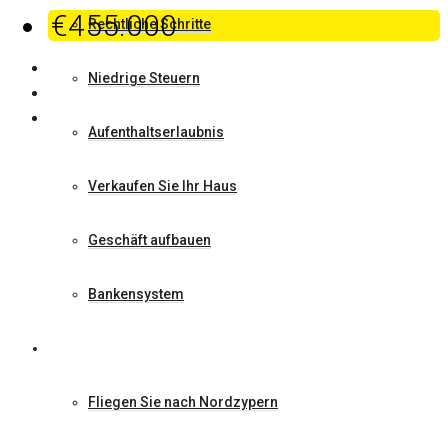
€455.000
Rechtliche Schritte
Niedrige Steuern
Aufenthaltserlaubnis
Verkaufen Sie Ihr Haus
Geschäft aufbauen
Bankensystem
Warum Nordzypern
Fliegen Sie nach Nordzypern