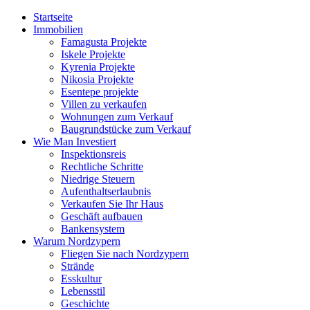
Startseite
Immobilien
Famagusta Projekte
Iskele Projekte
Kyrenia Projekte
Nikosia Projekte
Esentepe projekte
Villen zu verkaufen
Wohnungen zum Verkauf
Baugrundstücke zum Verkauf
Wie Man Investiert
Inspektionsreis
Rechtliche Schritte
Niedrige Steuern
Aufenthaltserlaubnis
Verkaufen Sie Ihr Haus
Geschäft aufbauen
Bankensystem
Warum Nordzypern
Fliegen Sie nach Nordzypern
Strände
Esskultur
Lebensstil
Geschichte