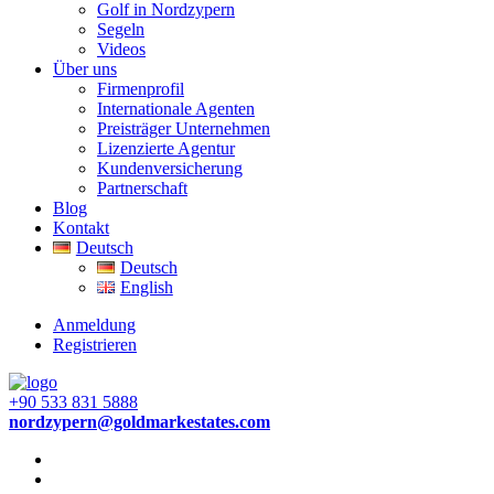
Golf in Nordzypern
Segeln
Videos
Über uns
Firmenprofil
Internationale Agenten
Preisträger Unternehmen
Lizenzierte Agentur
Kundenversicherung
Partnerschaft
Blog
Kontakt
Deutsch
Deutsch
English
Anmeldung
Registrieren
+90 533 831 5888
nordzypern@goldmarkestates.com