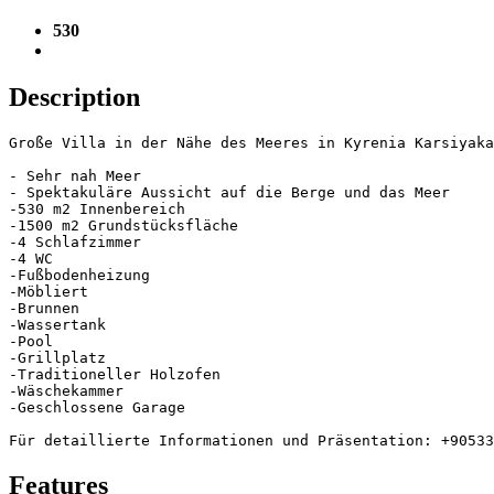
530
Description
Große Villa in der Nähe des Meeres in Kyrenia Karsiyaka

- Sehr nah Meer

- Spektakuläre Aussicht auf die Berge und das Meer

-530 m2 Innenbereich

-1500 m2 Grundstücksfläche

-4 Schlafzimmer

-4 WC

-Fußbodenheizung

-Möbliert

-Brunnen

-Wassertank

-Pool

-Grillplatz

-Traditioneller Holzofen

-Wäschekammer

-Geschlossene Garage

Für detaillierte Informationen und Präsentation: +90533
Features