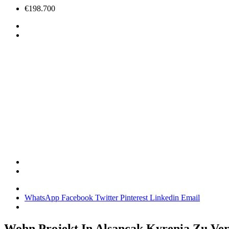
€198.700
WhatsApp
Facebook
Twitter
Pinterest
Linkedin
Email
Wohn Projekt In Alsancak Kyrenia Zu Ve