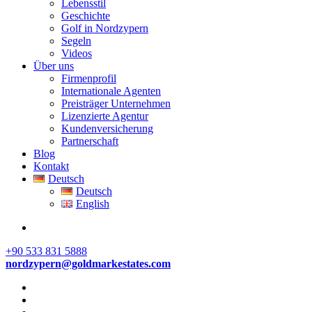
Lebensstil
Geschichte
Golf in Nordzypern
Segeln
Videos
Über uns
Firmenprofil
Internationale Agenten
Preisträger Unternehmen
Lizenzierte Agentur
Kundenversicherung
Partnerschaft
Blog
Kontakt
Deutsch
Deutsch
English
+90 533 831 5888
nordzypern@goldmarkestates.com