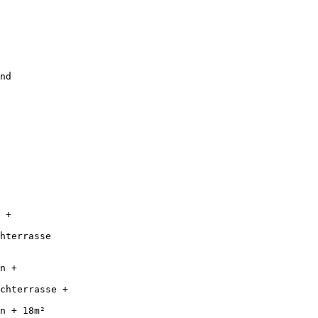
nd 

 

 + 

hterrasse 

n + 

chterrasse + 

n + 18m² 
