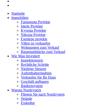
Startseite
Immobilien
Famagusta Projekte
Iskele Projekte
Kyrenia Projekte
Nikosia Projekte
Esentepe projekte
Villen zu verkaufen
Wohnungen zum Verkauf
Baugrundstücke zum Verkauf
Wie Man Investiert
Inspektionsreis
Rechtliche Schritte
Niedrige Steuern
Aufenthaltserlaubnis
Verkaufen Sie Ihr Haus
Geschäft aufbauen
Bankensystem
Warum Nordzypern
Fliegen Sie nach Nordzypern
Strände
Esskultur