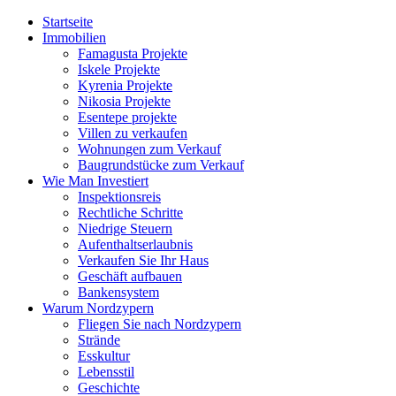
Startseite
Immobilien
Famagusta Projekte
Iskele Projekte
Kyrenia Projekte
Nikosia Projekte
Esentepe projekte
Villen zu verkaufen
Wohnungen zum Verkauf
Baugrundstücke zum Verkauf
Wie Man Investiert
Inspektionsreis
Rechtliche Schritte
Niedrige Steuern
Aufenthaltserlaubnis
Verkaufen Sie Ihr Haus
Geschäft aufbauen
Bankensystem
Warum Nordzypern
Fliegen Sie nach Nordzypern
Strände
Esskultur
Lebensstil
Geschichte