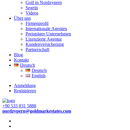
Golf in Nordzypern
Segeln
Videos
Über uns
Firmenprofil
Internationale Agenten
Preisträger Unternehmen
Lizenzierte Agentur
Kundenversicherung
Partnerschaft
Blog
Kontakt
Deutsch
Deutsch
English
Anmeldung
Registrieren
+90 533 831 5888
nordzypern@goldmarkestates.com