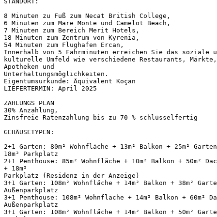
STANDORT:

8 Minuten zu Fuß zum Necat British College,

6 Minuten zum Mare Monte und Camelot Beach,

7 Minuten zum Bereich Merit Hotels,

18 Minuten zum Zentrum von Kyrenia,

54 Minuten zum Flughafen Ercan,

Innerhalb von 5 Fahrminuten erreichen Sie das soziale u
kulturelle Umfeld wie verschiedene Restaurants, Märkte,
Apotheken und 

Unterhaltungsmöglichkeiten.

Eigentumsurkunde: Äquivalent Koçan

LIEFERTERMIN: April 2025

ZAHLUNGS PLAN

30% Anzahlung,

Zinsfreie Ratenzahlung bis zu 70 % schlüsselfertig

GEHÄUSETYPEN:

2+1 Garten: 80m² Wohnfläche + 13m² Balkon + 25m² Garten
18m² Parkplatz

2+1 Penthouse: 85m² Wohnfläche + 10m² Balkon + 50m² Dac
+ 18m² 

Parkplatz (Residenz in der Anzeige)

3+1 Garten: 108m² Wohnfläche + 14m² Balkon + 38m² Garte
Außenparkplatz

3+1 Penthouse: 108m² Wohnfläche + 14m² Balkon + 60m² Da
Außenparkplatz

3+1 Garten: 108m² Wohnfläche + 14m² Balkon + 50m² Garte