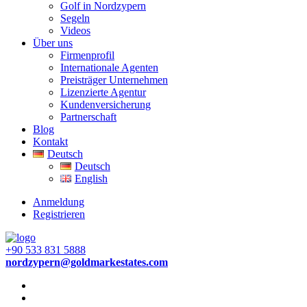
Golf in Nordzypern
Segeln
Videos
Über uns
Firmenprofil
Internationale Agenten
Preisträger Unternehmen
Lizenzierte Agentur
Kundenversicherung
Partnerschaft
Blog
Kontakt
Deutsch
Deutsch
English
Anmeldung
Registrieren
+90 533 831 5888
nordzypern@goldmarkestates.com