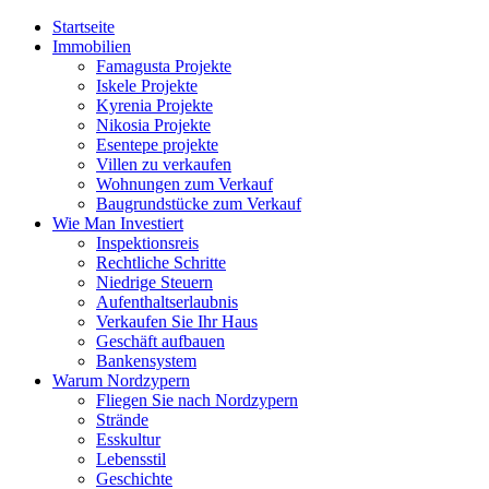
Startseite
Immobilien
Famagusta Projekte
Iskele Projekte
Kyrenia Projekte
Nikosia Projekte
Esentepe projekte
Villen zu verkaufen
Wohnungen zum Verkauf
Baugrundstücke zum Verkauf
Wie Man Investiert
Inspektionsreis
Rechtliche Schritte
Niedrige Steuern
Aufenthaltserlaubnis
Verkaufen Sie Ihr Haus
Geschäft aufbauen
Bankensystem
Warum Nordzypern
Fliegen Sie nach Nordzypern
Strände
Esskultur
Lebensstil
Geschichte