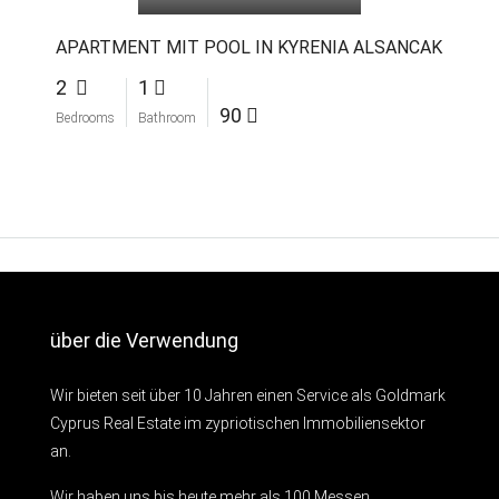
APARTMENT MIT POOL IN KYRENIA ALSANCAK
2
1
90
Bedrooms
Bathroom
über die Verwendung
Wir bieten seit über 10 Jahren einen Service als Goldmark
Cyprus Real Estate im zypriotischen Immobiliensektor
an.
Wir haben uns bis heute mehr als 100 Messen