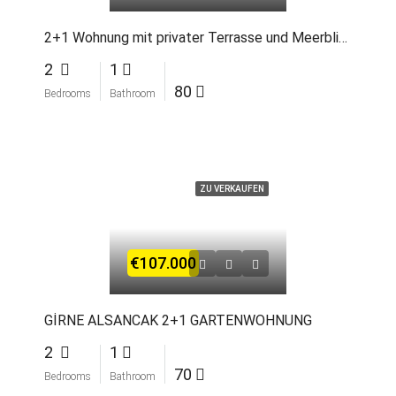
2+1 Wohnung mit privater Terrasse und Meerblick in Alsancak
2
1
80
Bedrooms
Bathroom
ZU VERKAUFEN
€107.000
GİRNE ALSANCAK 2+1 GARTENWOHNUNG
2
1
70
Bedrooms
Bathroom