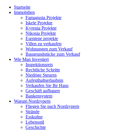
Startseite
Immobilien
Famagusta Projekte
Iskele Projekte
Kyrenia Projekte
Nikosia Projekte
Esentepe projekte
Villen zu verkaufen
Wohnungen zum Verkauf
Baugrundstücke zum Verkauf
Wie Man Investiert
Inspektionsreis
Rechtliche Schritte
Niedrige Steuern
Aufenthaltserlaubnis
Verkaufen Sie Ihr Haus
Geschäft aufbauen
Bankensystem
Warum Nordzypern
Fliegen Sie nach Nordzypern
Strände
Esskultur
Lebensstil
Geschichte