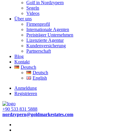
Golf in Nordzypern
Segeln
Videos
Über uns
Firmenprofil
Internationale Agenten
Preisträger Unternehmen
Lizenzierte Agentur
Kundenversicherung
Partnerschaft
Blog
Kontakt
Deutsch
Deutsch
English
Anmeldung
Registrieren
+90 533 831 5888
nordzypern@goldmarkestates.com