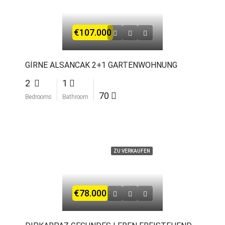
€107.000
GİRNE ALSANCAK 2+1 GARTENWOHNUNG
2
1
70
Bedrooms
Bathroom
ZU VERKAUFEN
€78.000