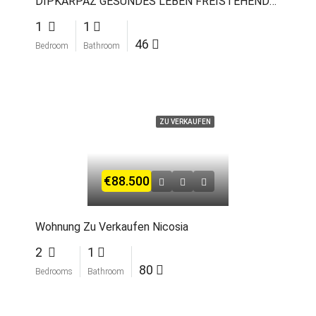
DIPKARPAZ GESUNDES LEBEN FREISTEHENDE HAUSER
1
1
46
Bedroom
Bathroom
ZU VERKAUFEN
€88.500
Wohnung Zu Verkaufen Nicosia
2
1
80
Bedrooms
Bathroom