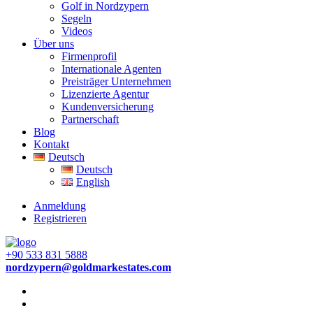
Golf in Nordzypern
Segeln
Videos
Über uns
Firmenprofil
Internationale Agenten
Preisträger Unternehmen
Lizenzierte Agentur
Kundenversicherung
Partnerschaft
Blog
Kontakt
Deutsch
Deutsch
English
Anmeldung
Registrieren
+90 533 831 5888
nordzypern@goldmarkestates.com