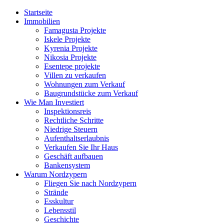
Startseite
Immobilien
Famagusta Projekte
Iskele Projekte
Kyrenia Projekte
Nikosia Projekte
Esentepe projekte
Villen zu verkaufen
Wohnungen zum Verkauf
Baugrundstücke zum Verkauf
Wie Man Investiert
Inspektionsreis
Rechtliche Schritte
Niedrige Steuern
Aufenthaltserlaubnis
Verkaufen Sie Ihr Haus
Geschäft aufbauen
Bankensystem
Warum Nordzypern
Fliegen Sie nach Nordzypern
Strände
Esskultur
Lebensstil
Geschichte