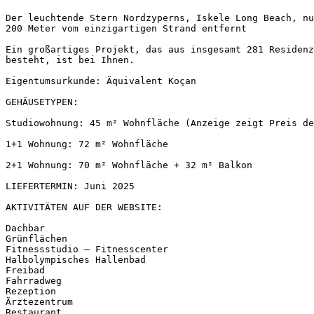
Der leuchtende Stern Nordzyperns, Iskele Long Beach, nu
200 Meter vom einzigartigen Strand entfernt

Ein großartiges Projekt, das aus insgesamt 281 Residenz
besteht, ist bei Ihnen.

Eigentumsurkunde: Äquivalent Koçan

GEHÄUSETYPEN:

Studiowohnung: 45 m² Wohnfläche (Anzeige zeigt Preis de
1+1 Wohnung: 72 m² Wohnfläche

2+1 Wohnung: 70 m² Wohnfläche + 32 m² Balkon

LIEFERTERMIN: Juni 2025

AKTIVITÄTEN AUF DER WEBSITE:

Dachbar

Grünflächen

Fitnessstudio – Fitnesscenter

Halbolympisches Hallenbad

Freibad

Fahrradweg

Rezeption

Ärztezentrum

Restaurant
